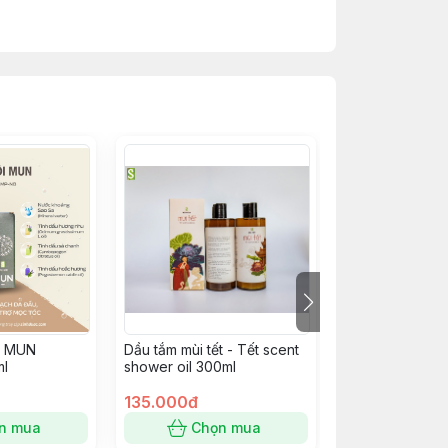
n.
ớc sau khi sử dụng.
- MUN
Dầu tắm mùi tết - Tết scent
Nước xả MUN 
l
shower oil 300ml
Conditioner 35
ng khi sử dụng. Ngưng sử dụng khi có dấu
135.000đ
110.000đ
n mua
Chọn mua
Chọn
rước khi sử dụng. Trường hợp thời tiết