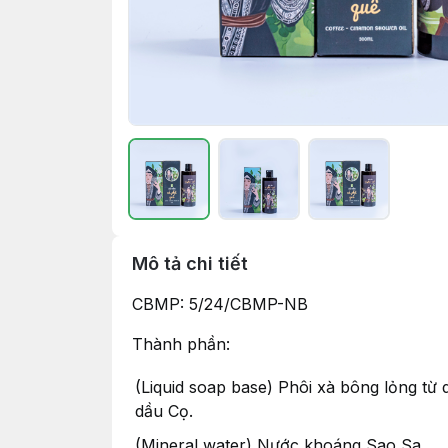
Mô tả chi tiết
CBMP:
5/24/CBMP-NB
Thành phần:
(Liquid soap base) Phôi xà bông lỏng t
dầu Cọ.
(Mineral water) Nước khoáng Sao Sa