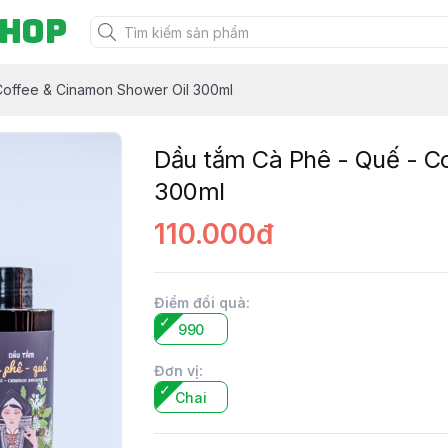
Shop
Coffee & Cinamon Shower Oil 300ml
Dầu tắm Cà Phê - Quế - C
300ml
110.000đ
Điểm đổi quà
:
990
Đơn vị
:
Chai