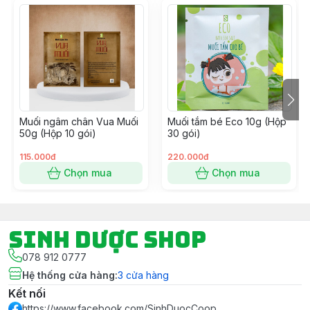
(Epsom Salt) Muối Epsom
(Activated charcoal) Than tre hoạt tính
(Eucalyptus globulus) Bạch đàn
(Coffea canephora) Cà phê
Muối ngâm chân Vua Muối
Muối tắm bé Eco 10g (Hộp
50g (Hộp 10 gói)
30 gói)
(Wedelia chinensis) Sài Đất
115.000đ
220.000đ
Chọn mua
Chọn mua
(Pluchea indica) Cúc tần
(Physalis angulata) Tầm bóp
Sinh Dược Shop
(Lonicera japonica) Kim ngân
078 912 0777
Hệ thống cửa hàng
:
3
cửa hàng
(Artemisia vulgaris) Ngải cứu
Kết nối
(Mineral water) Nước khoáng
https://www.facebook.com/SinhDuocCoop