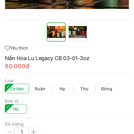
Yêu thích
Nến Hoa Lu Legacy CB 03-01-3oz
80.000đ
Loại
:
Cơ bản
Xuân
Hạ
Thu
Đông
Đơn vị
:
Hũ
Số lượng