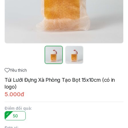
Yêu thích
Túi Lưới Đựng Xà Phòng Tạo Bọt 15x10cm (có in
logo)
5.000đ
Điểm đổi quà
:
50
Đơn vị
: