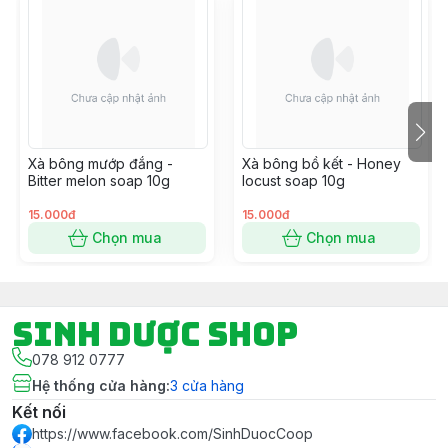
Xà bông mướp đắng -
Xà bông bồ kết - Honey
Bitter melon soap 10g
locust soap 10g
15.000đ
15.000đ
Chọn mua
Chọn mua
Sinh Dược Shop
078 912 0777
Hệ thống cửa hàng
:
3
cửa hàng
Kết nối
https://www.facebook.com/SinhDuocCoop