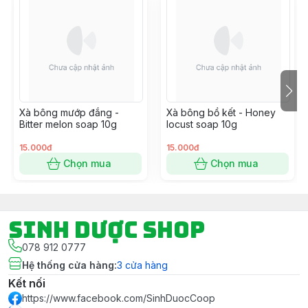
Xà bông mướp đắng -
Xà bông bồ kết - Honey
Bitter melon soap 10g
locust soap 10g
15.000đ
15.000đ
Chọn mua
Chọn mua
Sinh Dược Shop
078 912 0777
Hệ thống cửa hàng
:
3
cửa hàng
Kết nối
https://www.facebook.com/SinhDuocCoop