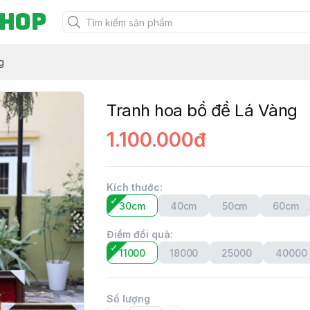
Shop
g
Tranh hoa bồ đề Lá Vàng
1.100.000đ
Kích thước
:
30cm
40cm
50cm
60cm
Điểm đổi quà
:
11000
18000
25000
40000
Số lượng