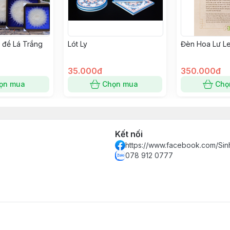
 đề Lá Trắng
Lót Ly
Đèn Hoa Lư L
35.000đ
350.000đ
ọn mua
Chọn mua
Chọ
Kết nối
https://www.facebook.com/S
078 912 0777