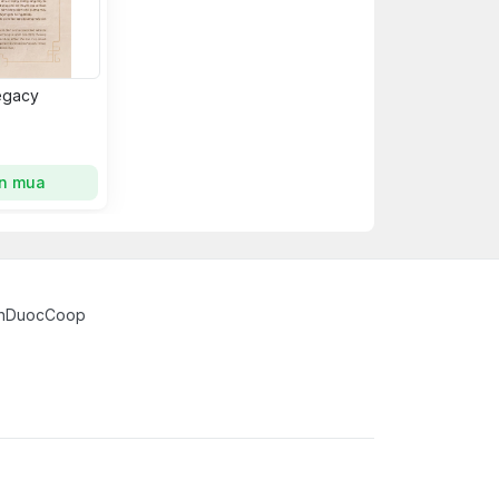
egacy
n mua
inhDuocCoop