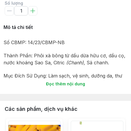
Số lượng
Mô tả chi tiết
Số CBMP: 14/23/CBMP-NB
Thành Phần: Phôi xà bông từ dầu dừa hữu cơ, dầu cọ,
nước khoáng Sao Sa, Citric
(Chanh)
, Sả chanh.
Mục Đích Sử Dụng: Làm sạch, vệ sinh, dưỡng da, thư
giãn.
Đọc thêm nội dung
Công Dụng: Dưỡng da, sạch khuẩn.
Các sản phẩm, dịch vụ khác
Hướng Dẫn Sử Dụng: Dùng rửa tay, tắm, rửa mặt như
xà bông thông thường. Xà bông Sinh Dược có một lớp
bọt nhỏ rất mịn.