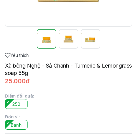
Yêu thích
Xà bông Nghệ - Sả Chanh - Turmeric & Lemongrass
soap 55g
25.000đ
Điểm đổi quà
:
250
Đơn vị
:
Bánh